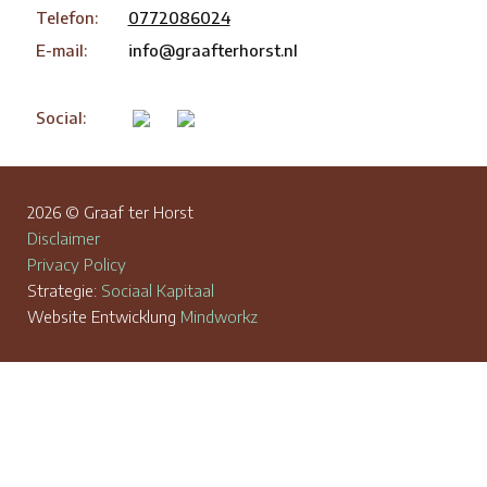
Telefon:
0772086024
E-mail:
info@graafterhorst.nl
Social:
2026 © Graaf ter Horst
Disclaimer
Privacy Policy
Strategie:
Sociaal Kapitaal
Website Entwicklung
Mindworkz