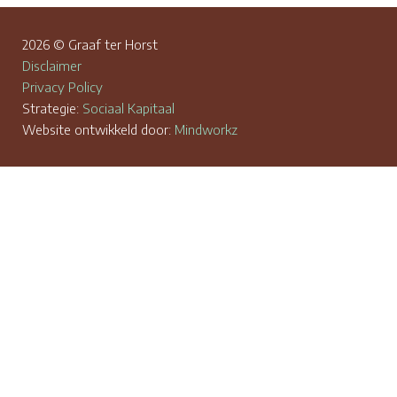
2026 © Graaf ter Horst
Disclaimer
Privacy Policy
Strategie:
Sociaal Kapitaal
Website ontwikkeld door:
Mindworkz