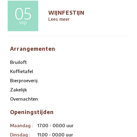
05
WIJNFESTIJN
Lees meer
sep
Arrangementen
Bruiloft
Koffietafel
Bierproeverij
Zakelijk
Overnachten
Openingstijden
Maandag :
17.00 - 00.00 uur
Dinsdag :
11.00 - 00.00 uur