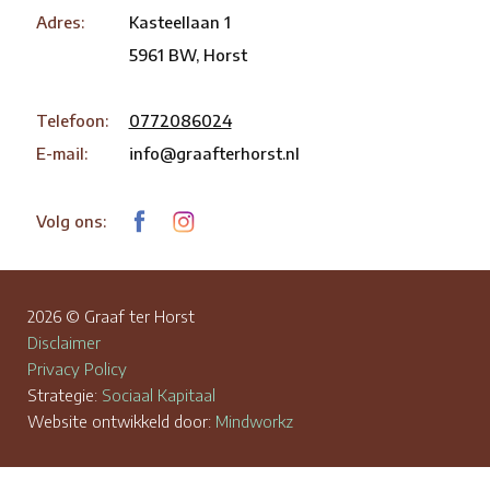
Adres:
Kasteellaan 1
5961 BW, Horst
Telefoon:
0772086024
E-mail:
info@graafterhorst.nl
Volg ons:
2026 © Graaf ter Horst
Disclaimer
Privacy Policy
Strategie:
Sociaal Kapitaal
Website ontwikkeld door:
Mindworkz