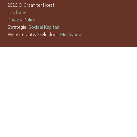
2026 © Graaf ter Horst
Disclaimer
Privacy Policy
Strategie:
Sociaal Kapitaal
Website ontwikkeld door:
Mindworkz