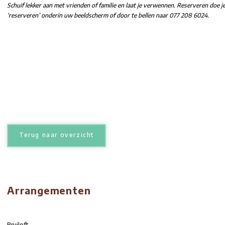
Elke laatste zondag van de maand, High Tea
Voor maar 33 EUR genieten je van een volledig verzorgde mi
tussengerecht in combinatie met een hartige én zoete etagère
acht verschillende soorten thee. Schuif lekker aan met vriend
Schuif lekker aan met vrienden of familie en laat je verwennen.
‘reserveren’ onderin uw beeldscherm of door te bellen naar 07