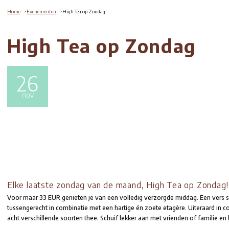
Home
Evenementen
High Tea op Zondag
High Tea op Zond
26
nov