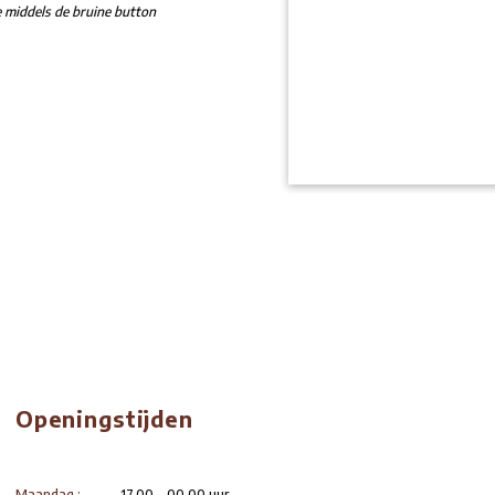
 op Zondag!
ddag. Een vers soepje, een passend
. Uiteraard in combinatie met – onbeperkt –
en of familie en laat je verwennen.
 Reserveren doe je middels de bruine button
7 208 6024.