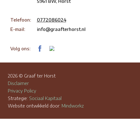
5961 BW, Horst
Telefoon:
0772086024
E-mail:
info@graafterhorst.nl
Volg ons:
2026 © Graaf ter Horst
Disclaimer
Privacy Policy
Strategie:
Sociaal Kapitaal
Website ontwikkeld door:
Mindworkz