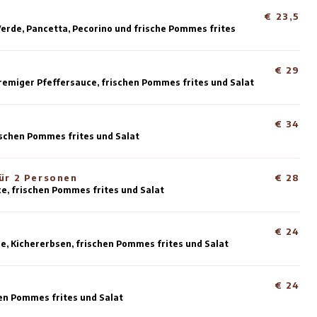
rviert auf Brot vom Bäcker aus der Region mit Limburge
oter Schnapper
t Passionsfrucht-Beurre-blanc, frischen Pommes frites
abeljau
t geröstetem Lauch-Beurre-blanc, frischen Pommes frit
ummer
rviert mit Bisque-Sauce, Queller, frischen Pommes frite
amburger
alienisches Brötchen, Salsa Verde, Pancetta, Pecorino u