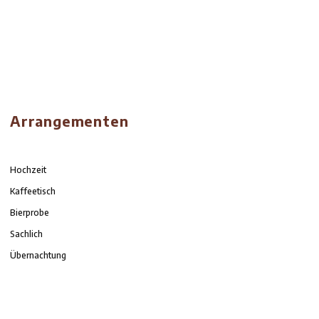
Pastrami-Club-Sandwich
Brioche, Piccalilli-Mayonnaise, Tomaten, Paprika,
Italienisches Brötchen Räucherlachs
mit Frischkäse, Zwiebeln, Gurken und Wakame
12-Uhr-Menü
tagessuppe in Kombination mit einem kleinen Spiege
Brot, serviert mit Limburger Senf
Spiegeleier mit Serrano-Schinken
Serviert auf Brot vom lokalen Bäcker mit Pesto, ge