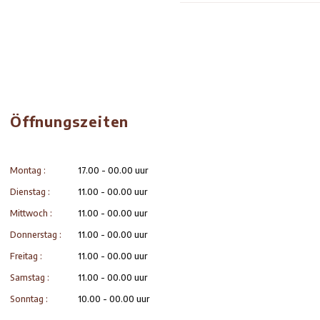
S
Um
€ 18,5
 Gewürzgurke und Pommes frites
R
Se
€ 16,5
C
mi
€ 17,5
lei-Brot und einer Rindfleischkrokette auf
K
mi
€ 17
reiftem Käse und Schnittlauch
W
mi