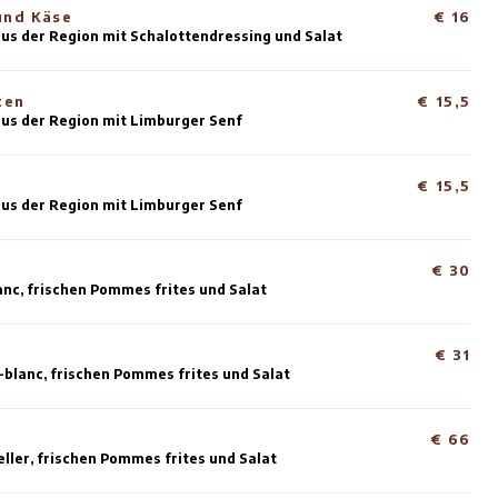
Häppchenkarte
piegelei mit Schinken und Käse
rviert auf Brot vom Bäcker aus der Region mit Schalott
wei Rindfleischkroketten
rviert auf Brot vom Bäcker aus der Region mit Limburge
wei Käsekroketten