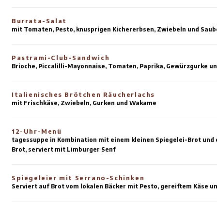
mit Holländischen Garnelen, Sauerrahm und Estrag
Suppe des Tages
zusammengestellt nach dem Angebot des Marktes
Spinatsalat
mit Erdbeeren, Ziegenkäse, Mandelblättchen und B
Caesar-Salat
mit Römersalat, Croutons, Zwiebeln, Parmesan, Sar
Speckwürfeln
Burrata-Salat
mit Tomaten, Pesto, knusprigen Kichererbsen, Zwi