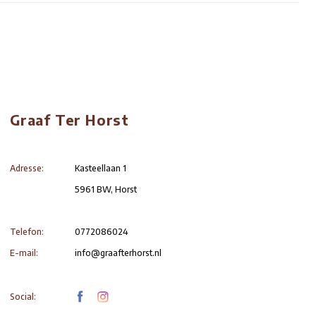
chweinefilet
wickelt mit Pancetta, mit cremiger Pfeffersauce, frisc
inderrippe 200 g
rviert mit Schalottenjus, frischen Pommes frites und Sa
hateaubriand 500 g | für 2 Personen
t Schalottenjus, Pfeffersauce, frischen Pommes frites 
nusprige Aubergine
t Pomodoro-Sauce, Petersilie, Kichererbsen, frischen P
urststeak
t cremiger Pilzsauce, frischen Pommes frites und Salat