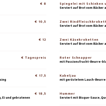
Spezialmenü des Chefkochs
€ 8
S
Se
€ 10,5
Z
Mandeln
Se
€ 12
Z