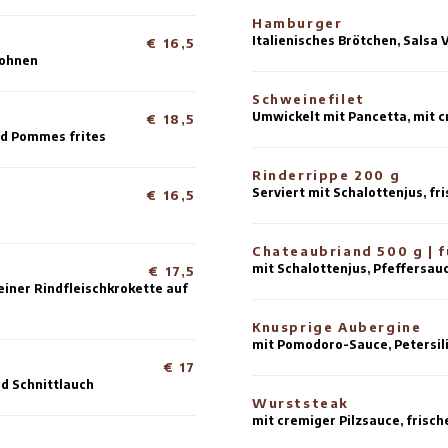
on
Se
€ Tagespreis
R
mi
€ 17,5
K
alsamico-Dressing
mi
€ 18,5
H
dellendressing, Ei und gebratenen
Se
H
It
€ 16,5
ebeln und Saubohnen