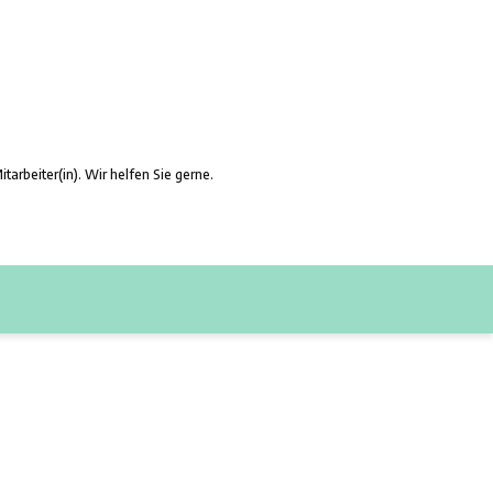
r Produkten? Frage Sie eine Mitarbeiter(in). Wir helfen Sie ger